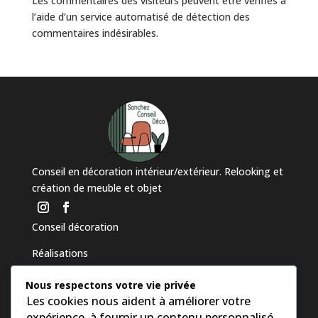
Les commentaires des visiteurs peuvent être vérifiés à
l’aide d’un service automatisé de détection des
commentaires indésirables.
Conseil en décoration intérieur/extérieur. Relooking et
création de meuble et objet
Conseil décoration
Réalisations
Aérogommage
Nous respectons votre vie privée
Les cookies nous aident à améliorer votre
Contact
expérience, à fournir un contenu personnalisé